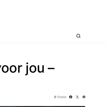
or jou –
0
Shares