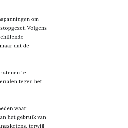
inspanningen om
 stopgezet. Volgens
schillende
 maar dat de
c stenen te
rialen tegen het
heden waar
van het gebruik van
ngsketens, terwijl