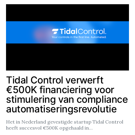
Tidal Control verwerft
€500K financiering voor
stimulering van compliance
automatiseringsrevolutie
Het in Nederland gevestigde startup Tidal Control
heeft succesvol €500K opgehaald in…