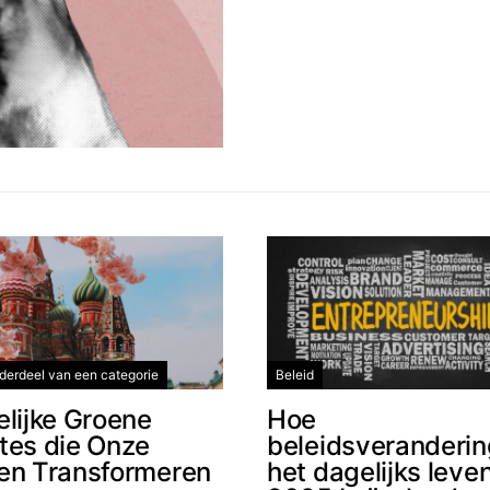
derdeel van een categorie
Beleid
elijke Groene
Hoe
tes die Onze
beleidsveranderi
en Transformeren
het dagelijks leven