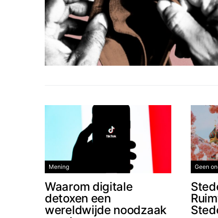
Mening
Geen on
Waarom digitale
Sted
detoxen een
Ruim
wereldwijde noodzaak
Sted