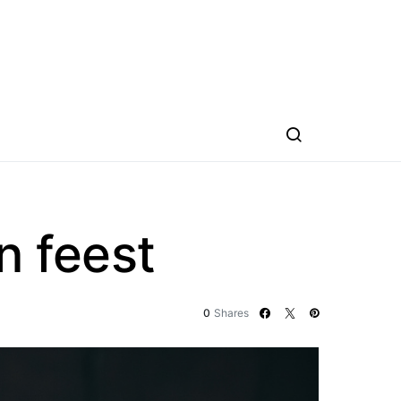
n feest
0
Shares