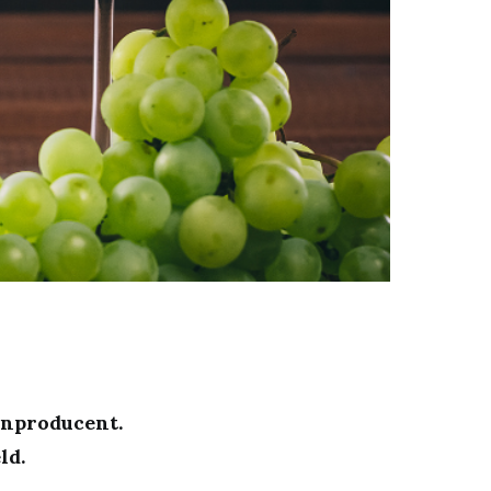
jnproducent.
ld.