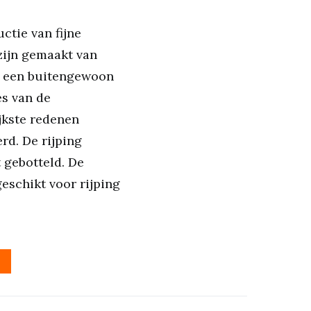
ctie van fijne
zijn gemaakt van
m een buitengewoon
es van de
jkste redenen
d. De rijping
 gebotteld. De
eschikt voor rijping